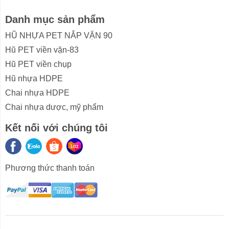
Danh mục sản phẩm
HŨ NHỰA PET NẮP VẶN 90
Hũ PET viền vặn-83
Hũ PET viền chụp
Hũ nhựa HDPE
Chai nhựa HDPE
Chai nhựa dược, mỹ phẩm
Kết nối với chúng tôi
Phương thức thanh toán
ũ PET nắp
Hũ PET viền
Hũ nhựa
Chai nhựa
Chai nh
vặn 90
vặn-83
HDPE
HDPE
dược, 